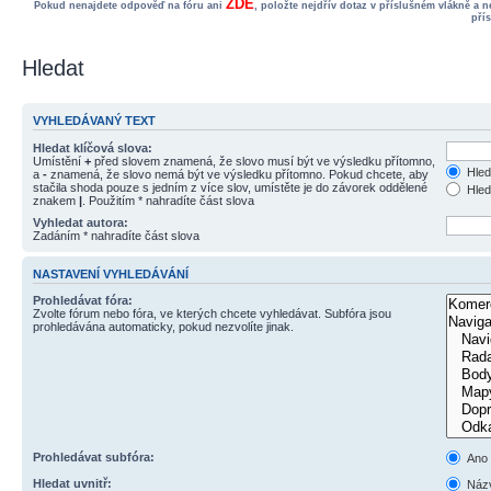
ZDE
Pokud nenajdete odpověď na fóru ani
, položte nejdřív dotaz v příslušném vlákně a 
pří
Hledat
VYHLEDÁVANÝ TEXT
Hledat klíčová slova:
Umístění
+
před slovem znamená, že slovo musí být ve výsledku přítomno,
Hled
a
-
znamená, že slovo nemá být ve výsledku přítomno. Pokud chcete, aby
stačila shoda pouze s jedním z více slov, umístěte je do závorek oddělené
Hled
znakem
|
. Použitím * nahradíte část slova
Vyhledat autora:
Zadáním * nahradíte část slova
NASTAVENÍ VYHLEDÁVÁNÍ
Prohledávat fóra:
Zvolte fórum nebo fóra, ve kterých chcete vyhledávat. Subfóra jsou
prohledávána automaticky, pokud nezvolíte jinak.
Prohledávat subfóra:
Ano
Hledat uvnitř:
Názv