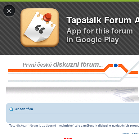
×
Tapatalk Forum 
App for this forum
In Google Play
Obsah fóra
Toto diskuzní fórum je „odborně – technické“ a je zaměřeno k diskuzi o navigačních progra
www.navon.