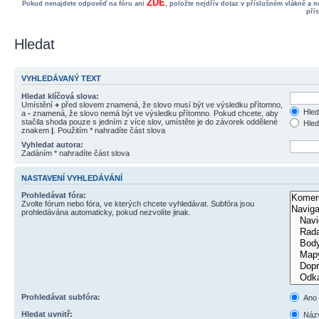
ZDE
Pokud nenajdete odpověď na fóru ani
, položte nejdřív dotaz v příslušném vlákně a 
pří
Hledat
VYHLEDÁVANÝ TEXT
Hledat klíčová slova:
Umístění
+
před slovem znamená, že slovo musí být ve výsledku přítomno,
Hled
a
-
znamená, že slovo nemá být ve výsledku přítomno. Pokud chcete, aby
stačila shoda pouze s jedním z více slov, umístěte je do závorek oddělené
Hled
znakem
|
. Použitím * nahradíte část slova
Vyhledat autora:
Zadáním * nahradíte část slova
NASTAVENÍ VYHLEDÁVÁNÍ
Prohledávat fóra:
Zvolte fórum nebo fóra, ve kterých chcete vyhledávat. Subfóra jsou
prohledávána automaticky, pokud nezvolíte jinak.
Prohledávat subfóra:
Ano
Hledat uvnitř:
Názv