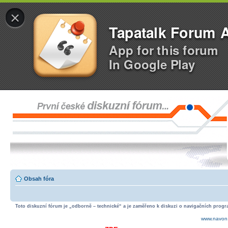
×
Tapatalk Forum 
App for this forum
In Google Play
Obsah fóra
Toto diskuzní fórum je „odborně – technické“ a je zaměřeno k diskuzi o navigačních progra
www.navon.