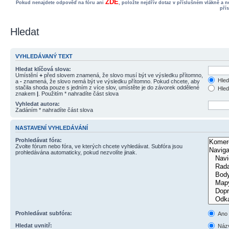
ZDE
Pokud nenajdete odpověď na fóru ani
, položte nejdřív dotaz v příslušném vlákně a 
pří
Hledat
VYHLEDÁVANÝ TEXT
Hledat klíčová slova:
Umístění
+
před slovem znamená, že slovo musí být ve výsledku přítomno,
Hled
a
-
znamená, že slovo nemá být ve výsledku přítomno. Pokud chcete, aby
stačila shoda pouze s jedním z více slov, umístěte je do závorek oddělené
Hled
znakem
|
. Použitím * nahradíte část slova
Vyhledat autora:
Zadáním * nahradíte část slova
NASTAVENÍ VYHLEDÁVÁNÍ
Prohledávat fóra:
Zvolte fórum nebo fóra, ve kterých chcete vyhledávat. Subfóra jsou
prohledávána automaticky, pokud nezvolíte jinak.
Prohledávat subfóra:
Ano
Hledat uvnitř:
Názv