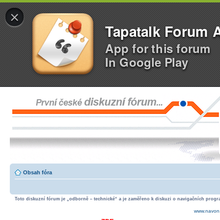
×
Tapatalk Forum 
App for this forum
In Google Play
Obsah fóra
Toto diskuzní fórum je „odborně – technické“ a je zaměřeno k diskuzi o navigačních progra
www.navon.