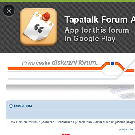
×
Tapatalk Forum 
App for this forum
In Google Play
Obsah fóra
Toto diskuzní fórum je „odborně – technické“ a je zaměřeno k diskuzi o navigačních progra
www.navon.