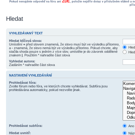
ZDE
Pokud nenajdete odpověď na fóru ani
, položte nejdřív dotaz v příslušném vlákně a 
pří
Hledat
VYHLEDÁVANÝ TEXT
Hledat klíčová slova:
Umístění
+
před slovem znamená, že slovo musí být ve výsledku přítomno,
Hled
a
-
znamená, že slovo nemá být ve výsledku přítomno. Pokud chcete, aby
stačila shoda pouze s jedním z více slov, umístěte je do závorek oddělené
Hled
znakem
|
. Použitím * nahradíte část slova
Vyhledat autora:
Zadáním * nahradíte část slova
NASTAVENÍ VYHLEDÁVÁNÍ
Prohledávat fóra:
Zvolte fórum nebo fóra, ve kterých chcete vyhledávat. Subfóra jsou
prohledávána automaticky, pokud nezvolíte jinak.
Prohledávat subfóra:
Ano
Hledat uvnitř:
Názv