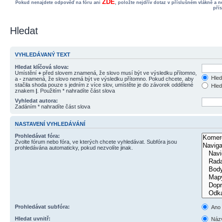
ZDE
Pokud nenajdete odpověď na fóru ani
, položte nejdřív dotaz v příslušném vlákně a 
pří
Hledat
VYHLEDÁVANÝ TEXT
Hledat klíčová slova:
Umístění
+
před slovem znamená, že slovo musí být ve výsledku přítomno,
Hled
a
-
znamená, že slovo nemá být ve výsledku přítomno. Pokud chcete, aby
stačila shoda pouze s jedním z více slov, umístěte je do závorek oddělené
Hled
znakem
|
. Použitím * nahradíte část slova
Vyhledat autora:
Zadáním * nahradíte část slova
NASTAVENÍ VYHLEDÁVÁNÍ
Prohledávat fóra:
Zvolte fórum nebo fóra, ve kterých chcete vyhledávat. Subfóra jsou
prohledávána automaticky, pokud nezvolíte jinak.
Prohledávat subfóra:
Ano
Hledat uvnitř:
Názv