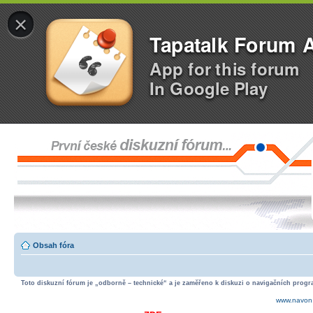
×
Tapatalk Forum 
App for this forum
In Google Play
Obsah fóra
Toto diskuzní fórum je „odborně – technické“ a je zaměřeno k diskuzi o navigačních progra
www.navon.