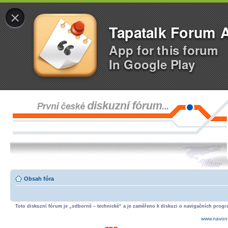
×
Tapatalk Forum 
App for this forum
In Google Play
Obsah fóra
Toto diskuzní fórum je „odborně – technické“ a je zaměřeno k diskuzi o navigačních progra
www.navon.