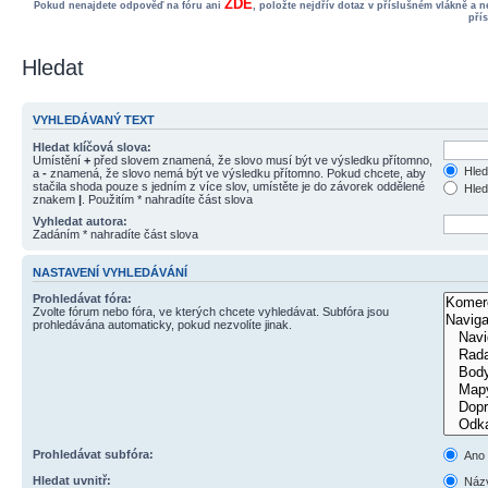
ZDE
Pokud nenajdete odpověď na fóru ani
, položte nejdřív dotaz v příslušném vlákně a 
pří
Hledat
VYHLEDÁVANÝ TEXT
Hledat klíčová slova:
Umístění
+
před slovem znamená, že slovo musí být ve výsledku přítomno,
Hled
a
-
znamená, že slovo nemá být ve výsledku přítomno. Pokud chcete, aby
stačila shoda pouze s jedním z více slov, umístěte je do závorek oddělené
Hled
znakem
|
. Použitím * nahradíte část slova
Vyhledat autora:
Zadáním * nahradíte část slova
NASTAVENÍ VYHLEDÁVÁNÍ
Prohledávat fóra:
Zvolte fórum nebo fóra, ve kterých chcete vyhledávat. Subfóra jsou
prohledávána automaticky, pokud nezvolíte jinak.
Prohledávat subfóra:
Ano
Hledat uvnitř:
Názv