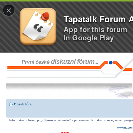
×
Tapatalk Forum 
App for this forum
In Google Play
Obsah fóra
Toto diskuzní fórum je „odborně – technické“ a je zaměřeno k diskuzi o navigačních progra
www.navon.