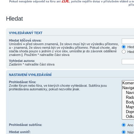
ZDE
Pokud nenajdete odpověď na fóru ani
, položte nejdřív dotaz v příslušném vlákně a 
pří
Hledat
VYHLEDÁVANÝ TEXT
Hledat klíčová slova:
Umístění
+
před slovem znamená, že slovo musí být ve výsledku přítomno,
Hled
a
-
znamená, že slovo nemá být ve výsledku přítomno. Pokud chcete, aby
stačila shoda pouze s jedním z více slov, umístěte je do závorek oddělené
Hled
znakem
|
. Použitím * nahradíte část slova
Vyhledat autora:
Zadáním * nahradíte část slova
NASTAVENÍ VYHLEDÁVÁNÍ
Prohledávat fóra:
Zvolte fórum nebo fóra, ve kterých chcete vyhledávat. Subfóra jsou
prohledávána automaticky, pokud nezvolíte jinak.
Prohledávat subfóra:
Ano
Hledat uvnitř:
Názv