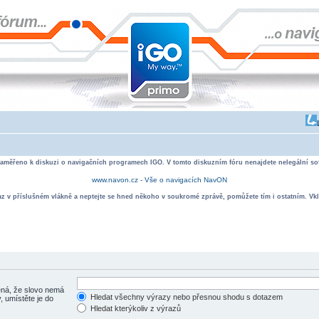
zaměřeno k diskuzi o navigačních programech IGO. V tomto diskuzním fóru nenajdete nelegální sof
www.navon.cz - Vše o navigacích NavON
taz v příslušném vlákně a neptejte se hned někoho v soukromé zprávě, pomůžete tím i ostatním. Vkl
á, že slovo nemá
Hledat všechny výrazy nebo přesnou shodu s dotazem
, umístěte je do
Hledat kterýkoliv z výrazů