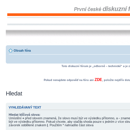
Obsah fóra
Toto diskuzní fórum je „odborně – technické“ a je 
ZDE
Pokud nenajdete odpověď na fóru ani
, položte nejdřív do
Hledat
VYHLEDÁVANÝ TEXT
Hledat klíčová slova:
Umístění
+
před slovem znamená, že slovo musí být ve výsledku přítomno, a
-
znamen
být ve výsledku přítomno. Pokud chcete, aby stačila shoda pouze s jedním z více slov
závorek oddělené znakem
|
. Použitím * nahradíte část slova