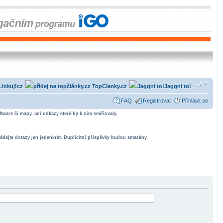
Linkuj!cz
TopClanky.cz
Jaggni to!
FAQ
Registrovat
Přihlásit se
tware či mapy, ani odkazy které by k nim směřovaly.
ádejte dotazy jen jedenkrát. Duplicitní příspěvky budou smazány.