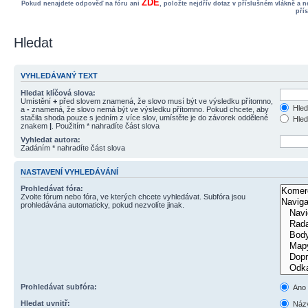
ZDE
Pokud nenajdete odpověď na fóru ani
, položte nejdřív dotaz v příslušném vlákně a 
pří
Hledat
VYHLEDÁVANÝ TEXT
Hledat klíčová slova:
Umístění
+
před slovem znamená, že slovo musí být ve výsledku přítomno,
Hled
a
-
znamená, že slovo nemá být ve výsledku přítomno. Pokud chcete, aby
stačila shoda pouze s jedním z více slov, umístěte je do závorek oddělené
Hled
znakem
|
. Použitím * nahradíte část slova
Vyhledat autora:
Zadáním * nahradíte část slova
NASTAVENÍ VYHLEDÁVÁNÍ
Prohledávat fóra:
Zvolte fórum nebo fóra, ve kterých chcete vyhledávat. Subfóra jsou
prohledávána automaticky, pokud nezvolíte jinak.
Prohledávat subfóra:
Ano
Hledat uvnitř:
Názv