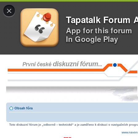
×
Tapatalk Forum 
App for this forum
In Google Play
Obsah fóra
Toto diskuzní fórum je „odborně – technické“ a je zaměřeno k diskuzi o navigačních progra
www.navon.