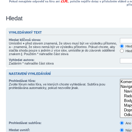
ZDE
Pokud nenajdete odpověď na fóru ani
, položte nejdřív dotaz v příslušném vlákně a 
pří
Hledat
VYHLEDÁVANÝ TEXT
Hledat klíčová slova:
Umístění
+
před slovem znamená, že slovo musí být ve výsledku přítomno,
Hled
a
-
znamená, že slovo nemá být ve výsledku přítomno. Pokud chcete, aby
stačila shoda pouze s jedním z více slov, umístěte je do závorek oddělené
Hled
znakem
|
. Použitím * nahradíte část slova
Vyhledat autora:
Zadáním * nahradíte část slova
NASTAVENÍ VYHLEDÁVÁNÍ
Prohledávat fóra:
Zvolte fórum nebo fóra, ve kterých chcete vyhledávat. Subfóra jsou
prohledávána automaticky, pokud nezvolíte jinak.
Prohledávat subfóra:
Ano
Hledat uvnitř:
Názv