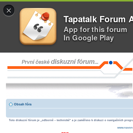
×
Tapatalk Forum 
App for this forum
In Google Play
Obsah fóra
Toto diskuzní fórum je „odborně – technické“ a je zaměřeno k diskuzi o navigačních progra
www.navon.