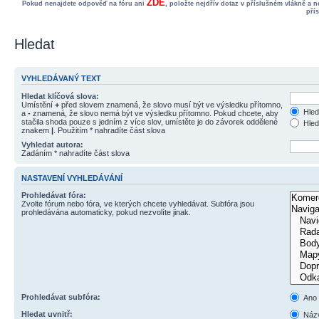
ZDE
Pokud nenajdete odpověď na fóru ani
, položte nejdřív dotaz v příslušném vlákně a 
pří
Hledat
VYHLEDÁVANÝ TEXT
Hledat klíčová slova:
Umístění
+
před slovem znamená, že slovo musí být ve výsledku přítomno,
Hled
a
-
znamená, že slovo nemá být ve výsledku přítomno. Pokud chcete, aby
stačila shoda pouze s jedním z více slov, umístěte je do závorek oddělené
Hled
znakem
|
. Použitím * nahradíte část slova
Vyhledat autora:
Zadáním * nahradíte část slova
NASTAVENÍ VYHLEDÁVÁNÍ
Prohledávat fóra:
Zvolte fórum nebo fóra, ve kterých chcete vyhledávat. Subfóra jsou
prohledávána automaticky, pokud nezvolíte jinak.
Prohledávat subfóra:
Ano
Hledat uvnitř:
Názv