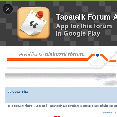
×
Tapatalk Forum 
App for this forum
In Google Play
Obsah fóra
Toto diskuzní fórum je „odborně – technické“ a je zaměřeno k diskuzi o navigačních progra
www.navon.