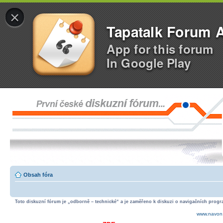
×
Tapatalk Forum 
App for this forum
In Google Play
Obsah fóra
Toto diskuzní fórum je „odborně – technické“ a je zaměřeno k diskuzi o navigačních progra
www.navon.