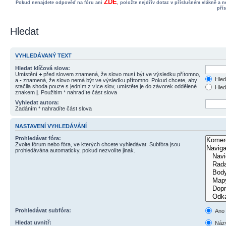
ZDE
Pokud nenajdete odpověď na fóru ani
, položte nejdřív dotaz v příslušném vlákně a 
pří
Hledat
VYHLEDÁVANÝ TEXT
Hledat klíčová slova:
Umístění
+
před slovem znamená, že slovo musí být ve výsledku přítomno,
Hled
a
-
znamená, že slovo nemá být ve výsledku přítomno. Pokud chcete, aby
stačila shoda pouze s jedním z více slov, umístěte je do závorek oddělené
Hled
znakem
|
. Použitím * nahradíte část slova
Vyhledat autora:
Zadáním * nahradíte část slova
NASTAVENÍ VYHLEDÁVÁNÍ
Prohledávat fóra:
Zvolte fórum nebo fóra, ve kterých chcete vyhledávat. Subfóra jsou
prohledávána automaticky, pokud nezvolíte jinak.
Prohledávat subfóra:
Ano
Hledat uvnitř:
Názv