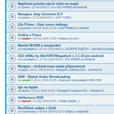
Nepřesná poloha názvů měst na mapě.
od
2swat
v 15 led 2020 17:14 v
iGO PRIMO pro Android
Navigace Jeep Uconnect 8.4″
od
brevla
v 31 říj 2019 06:57 v
OFF TOPIC
iGo Primo - User zoom settings
od
puamik
v 08 zář 2019 12:39 v
iGO PRIMO pro Android
Změny v Praze
od
Jasper
v 28 srp 2019 15:50 v
Radary pro iGO
Navitel MS400 a miopocket
od
sunsetlake1
v 02 črc 2019 08:41 v
OSTATNÍ ZNAČKY - specifické postup
IGO diMka by WertVRV/Megaduck v 1.1.43 pre android
od
sunsetlake1
v 27 čer 2019 09:34 v
iGO PRIMO pro Android
Nextgen - uložená trasa nejde přejmenovat
od
lapal
v 28 črc 2018 20:23 v
Navigační software iGO - všeobecně
DAB - Digital Audio Broadcasting
od
amatér
v 25 črc 2018 22:45 v
Dopravní zpravodajství RDS-TMC
igo na Apple
od
olynth
v 01 črc 2018 10:49 v
Navigační software iGO - všeobecně
Velikonoce 2018
od
Jarouš
v 31 bře 2018 09:07 v
Vítejte přátelé ;-)
Rozšířené radary v iGo8
od
rvyskovsky
v 09 bře 2018 02:22 v
Otázky a odpovědi