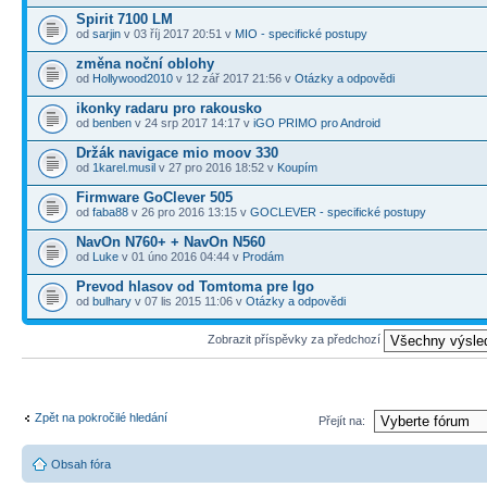
Spirit 7100 LM
od
sarjin
v 03 říj 2017 20:51 v
MIO - specifické postupy
změna noční oblohy
od
Hollywood2010
v 12 zář 2017 21:56 v
Otázky a odpovědi
ikonky radaru pro rakousko
od
benben
v 24 srp 2017 14:17 v
iGO PRIMO pro Android
Držák navigace mio moov 330
od
1karel.musil
v 27 pro 2016 18:52 v
Koupím
Firmware GoClever 505
od
faba88
v 26 pro 2016 13:15 v
GOCLEVER - specifické postupy
NavOn N760+ + NavOn N560
od
Luke
v 01 úno 2016 04:44 v
Prodám
Prevod hlasov od Tomtoma pre Igo
od
bulhary
v 07 lis 2015 11:06 v
Otázky a odpovědi
Zobrazit příspěvky za předchozí
Zpět na pokročilé hledání
Přejít na:
Obsah fóra