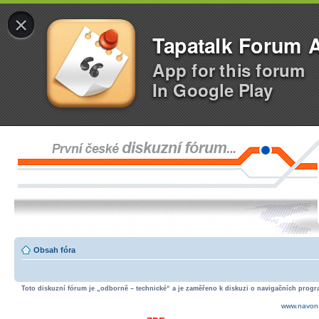
×
Tapatalk Forum 
App for this forum
In Google Play
Obsah fóra
Toto diskuzní fórum je „odborně – technické“ a je zaměřeno k diskuzi o navigačních progra
www.navon.