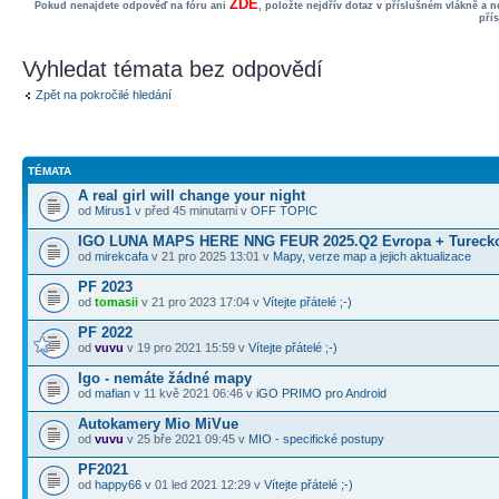
ZDE
Pokud nenajdete odpověď na fóru ani
, položte nejdřív dotaz v příslušném vlákně a 
pří
Vyhledat témata bez odpovědí
Zpět na pokročilé hledání
TÉMATA
A real girl will change your night
od
Mirus1
v před 45 minutami v
OFF TOPIC
IGO LUNA MAPS HERE NNG FEUR 2025.Q2 Evropa + Turecko
od
mirekcafa
v 21 pro 2025 13:01 v
Mapy, verze map a jejich aktualizace
PF 2023
od
tomasii
v 21 pro 2023 17:04 v
Vítejte přátelé ;-)
PF 2022
od
vuvu
v 19 pro 2021 15:59 v
Vítejte přátelé ;-)
Igo - nemáte žádné mapy
od
mafian
v 11 kvě 2021 06:46 v
iGO PRIMO pro Android
Autokamery Mio MiVue
od
vuvu
v 25 bře 2021 09:45 v
MIO - specifické postupy
PF2021
od
happy66
v 01 led 2021 12:29 v
Vítejte přátelé ;-)