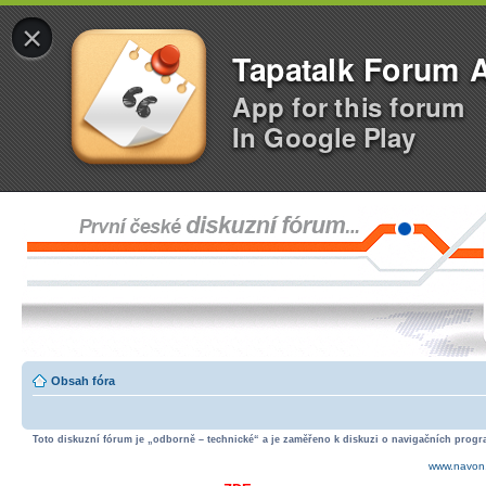
×
Tapatalk Forum 
App for this forum
In Google Play
Obsah fóra
Toto diskuzní fórum je „odborně – technické“ a je zaměřeno k diskuzi o navigačních progra
www.navon.