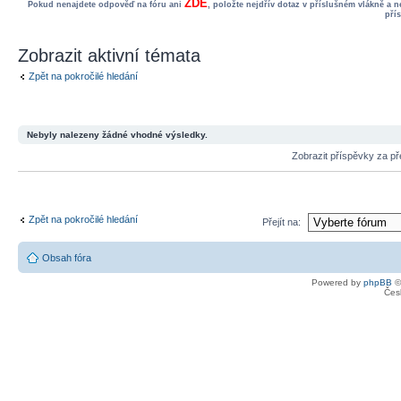
ZDE
Pokud nenajdete odpověď na fóru ani
, položte nejdřív dotaz v příslušném vlákně a 
pří
Zobrazit aktivní témata
Zpět na pokročilé hledání
Nebyly nalezeny žádné vhodné výsledky.
Zobrazit příspěvky za p
Zpět na pokročilé hledání
Přejít na:
Obsah fóra
Powered by
phpBB
©
Čes