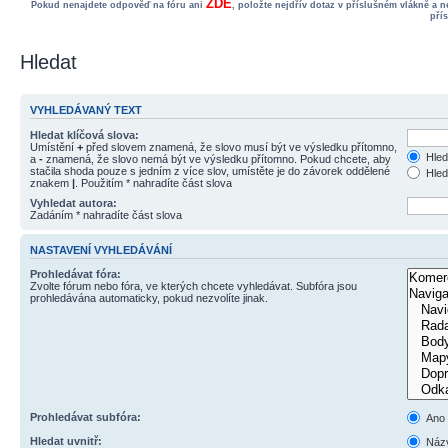
ZDE
Pokud nenajdete odpověď na fóru ani
, položte nejdřív dotaz v příslušném vlákně a 
pří
Hledat
VYHLEDÁVANÝ TEXT
Hledat klíčová slova:
Umístění
+
před slovem znamená, že slovo musí být ve výsledku přítomno,
Hled
a
-
znamená, že slovo nemá být ve výsledku přítomno. Pokud chcete, aby
stačila shoda pouze s jedním z více slov, umístěte je do závorek oddělené
Hled
znakem
|
. Použitím * nahradíte část slova
Vyhledat autora:
Zadáním * nahradíte část slova
NASTAVENÍ VYHLEDÁVÁNÍ
Prohledávat fóra:
Zvolte fórum nebo fóra, ve kterých chcete vyhledávat. Subfóra jsou
prohledávána automaticky, pokud nezvolíte jinak.
Prohledávat subfóra:
Ano
Hledat uvnitř:
Názv