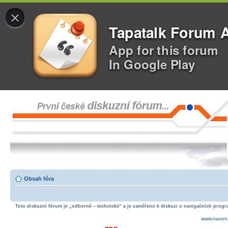
×
Tapatalk Forum 
App for this forum
In Google Play
Obsah fóra
Toto diskuzní fórum je „odborně – technické“ a je zaměřeno k diskuzi o navigačních progra
www.navon.