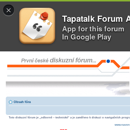
×
Tapatalk Forum 
App for this forum
In Google Play
Obsah fóra
Toto diskuzní fórum je „odborně – technické“ a je zaměřeno k diskuzi o navigačních progra
www.navon.