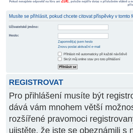
ZDE
Pokud nenajdete odpověď na fóru ani
, položte nejdřív dotaz v příslušném vlákně a 
pří
Musíte se přihlásit, pokud chcete citovat příspěvky v tomto f
Uživatelské jméno:
Heslo:
Zapomněl(a) jsem heslo
Znovu poslat aktivační e-mail
Přihlásit mě automaticky při každé návštěvě
Skrýt můj online stav pro toto přihlášení
REGISTROVAT
Pro přihlášení musíte být registr
dává vám mnohem větší možnosti
rozšířené pravomoci registrovan
ujistěte, že jste se obeznámili s