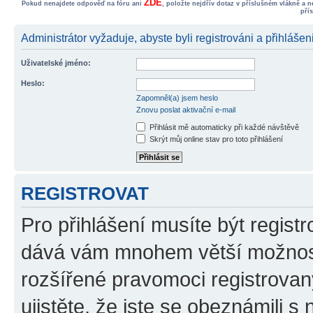
ZDE
Pokud nenajdete odpověď na fóru ani
, položte nejdřív dotaz v příslušném vlákně a 
pří
Administrátor vyžaduje, abyste byli registrováni a přihlášeni
Uživatelské jméno:
Heslo:
Zapomněl(a) jsem heslo
Znovu poslat aktivační e-mail
Přihlásit mě automaticky při každé návštěvě
Skrýt můj online stav pro toto přihlášení
REGISTROVAT
Pro přihlášení musíte být registr
dává vám mnohem větší možnosti
rozšířené pravomoci registrovan
ujistěte, že jste se obeznámili s