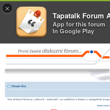
×
Tapatalk Forum 
App for this forum
In Google Play
Obsah fóra
Toto diskuzní fórum je „odborně – technické“ a je zaměřeno k diskuzi o navigačních progra
www.navon.