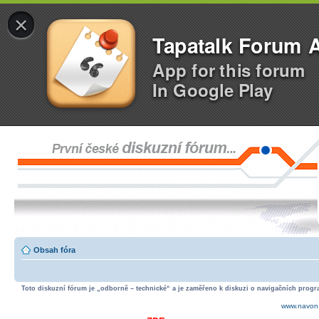
×
Tapatalk Forum 
App for this forum
In Google Play
Obsah fóra
Toto diskuzní fórum je „odborně – technické“ a je zaměřeno k diskuzi o navigačních progra
www.navon.