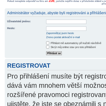
ZDE
Pokud nenajdete odpověď na fóru ani
, položte nejdřív dotaz v příslušném vlákně a 
pří
Administrátor vyžaduje, abyste byli registrováni a přihlášeni
Uživatelské jméno:
Heslo:
Zapomněl(a) jsem heslo
Znovu poslat aktivační e-mail
Přihlásit mě automaticky při každé návštěvě
Skrýt můj online stav pro toto přihlášení
REGISTROVAT
Pro přihlášení musíte být registr
dává vám mnohem větší možnosti
rozšířené pravomoci registrovan
ujistěte, že jste se obeznámili s