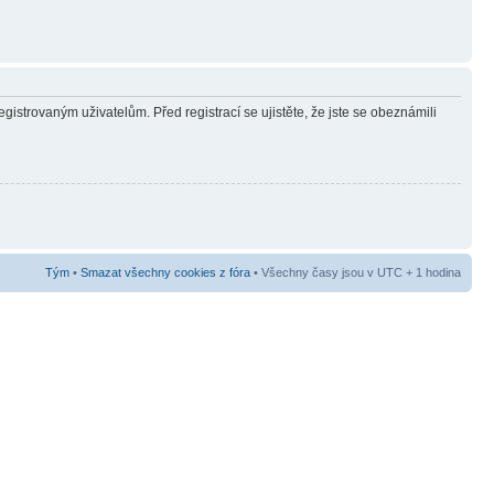
gistrovaným uživatelům. Před registrací se ujistěte, že jste se obeznámili
Tým
•
Smazat všechny cookies z fóra
• Všechny časy jsou v UTC + 1 hodina