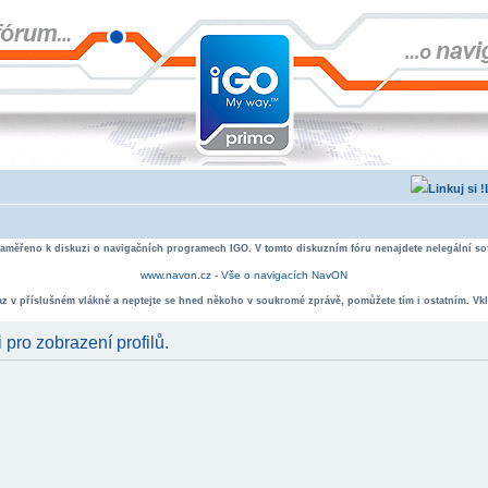
zaměřeno k diskuzi o navigačních programech IGO. V tomto diskuzním fóru nenajdete nelegální sof
www.navon.cz - Vše o navigacích NavON
taz v příslušném vlákně a neptejte se hned někoho v soukromé zprávě, pomůžete tím i ostatním. Vkl
 pro zobrazení profilů.