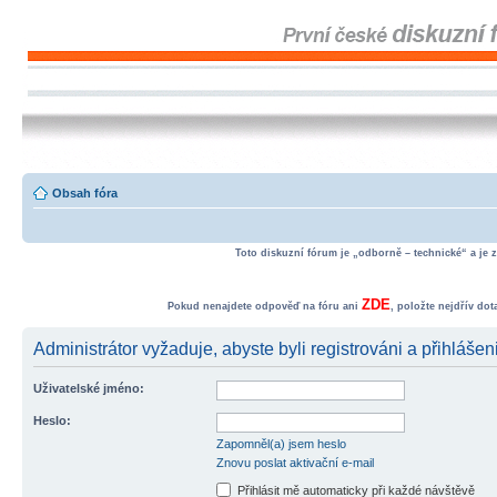
Obsah fóra
Toto diskuzní fórum je „odborně – technické“ a je 
ZDE
Pokud nenajdete odpověď na fóru ani
, položte nejdřív do
Administrátor vyžaduje, abyste byli registrováni a přihlášeni
Uživatelské jméno:
Heslo:
Zapomněl(a) jsem heslo
Znovu poslat aktivační e-mail
Přihlásit mě automaticky při každé návštěvě