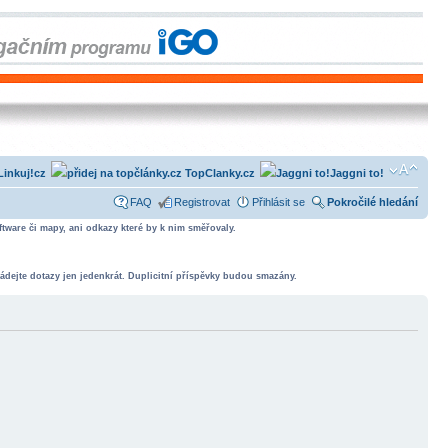
Linkuj!cz
TopClanky.cz
Jaggni to!
FAQ
Registrovat
Přihlásit se
Pokročilé hledání
tware či mapy, ani odkazy které by k nim směřovaly.
ádejte dotazy jen jedenkrát. Duplicitní příspěvky budou smazány.