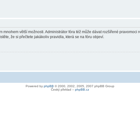
vám mnohem větší možnosti. Administrátor fóra též může dávat rozšířené pravomoci re
ěte, že si přečtete jakákoliv pravidla, která se na fóru objeví.
Powered by
phpBB
© 2000, 2002, 2005, 2007 phpBB Group
Český překlad –
phpBB.cz