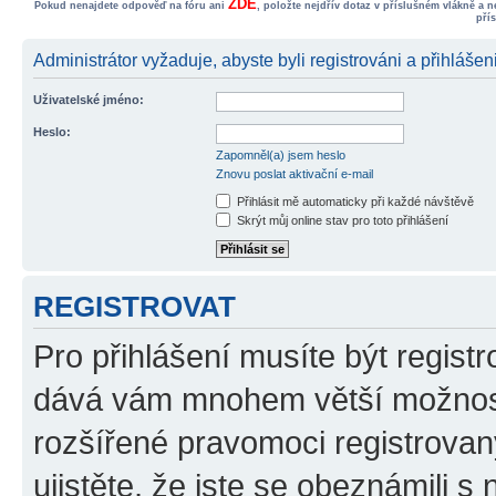
ZDE
Pokud nenajdete odpověď na fóru ani
, položte nejdřív dotaz v příslušném vlákně a 
pří
Administrátor vyžaduje, abyste byli registrováni a přihlášeni
Uživatelské jméno:
Heslo:
Zapomněl(a) jsem heslo
Znovu poslat aktivační e-mail
Přihlásit mě automaticky při každé návštěvě
Skrýt můj online stav pro toto přihlášení
REGISTROVAT
Pro přihlášení musíte být registr
dává vám mnohem větší možnosti
rozšířené pravomoci registrovan
ujistěte, že jste se obeznámili s