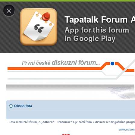
×
Tapatalk Forum 
App for this forum
In Google Play
Obsah fóra
Toto diskuzní fórum je „odborně – technické“ a je zaměřeno k diskuzi o navigačních progra
www.navon.