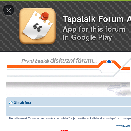
×
Tapatalk Forum 
App for this forum
In Google Play
Obsah fóra
Toto diskuzní fórum je „odborně – technické“ a je zaměřeno k diskuzi o navigačních progra
www.navon.