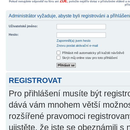
ZDE
Pokud nenajdete odpověď na fóru ani
, položte nejdřív dotaz v příslušném vlákně a 
pří
Administrátor vyžaduje, abyste byli registrováni a přihlášeni
Uživatelské jméno:
Heslo:
Zapomněl(a) jsem heslo
Znovu poslat aktivační e-mail
Přihlásit mě automaticky při každé návštěvě
Skrýt můj online stav pro toto přihlášení
REGISTROVAT
Pro přihlášení musíte být registr
dává vám mnohem větší možnosti
rozšířené pravomoci registrovan
ujistěte, že jste se obeznámili s