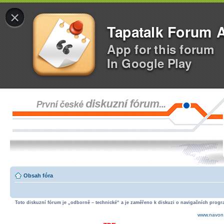
×
Tapatalk Forum 
App for this forum
In Google Play
Obsah fóra
Toto diskuzní fórum je „odborně – technické“ a je zaměřeno k diskuzi o navigačních progra
www.navon.