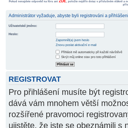
ZDE
Pokud nenajdete odpověď na fóru ani
, položte nejdřív dotaz v příslušném vlákně a 
pří
Administrátor vyžaduje, abyste byli registrováni a přihlášeni
Uživatelské jméno:
Heslo:
Zapomněl(a) jsem heslo
Znovu poslat aktivační e-mail
Přihlásit mě automaticky při každé návštěvě
Skrýt můj online stav pro toto přihlášení
REGISTROVAT
Pro přihlášení musíte být registr
dává vám mnohem větší možnosti
rozšířené pravomoci registrovan
ujistěte, že jste se obeznámili s