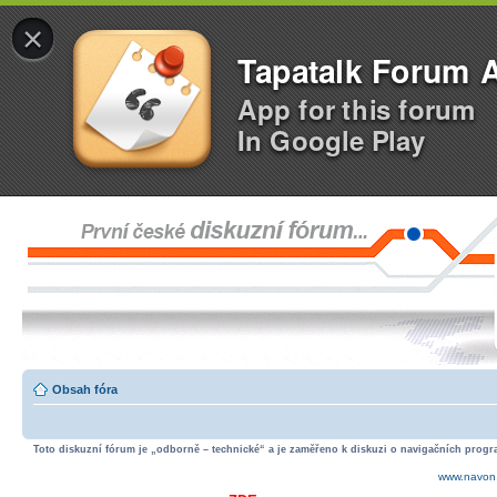
×
Tapatalk Forum 
App for this forum
In Google Play
Obsah fóra
Toto diskuzní fórum je „odborně – technické“ a je zaměřeno k diskuzi o navigačních progra
www.navon.