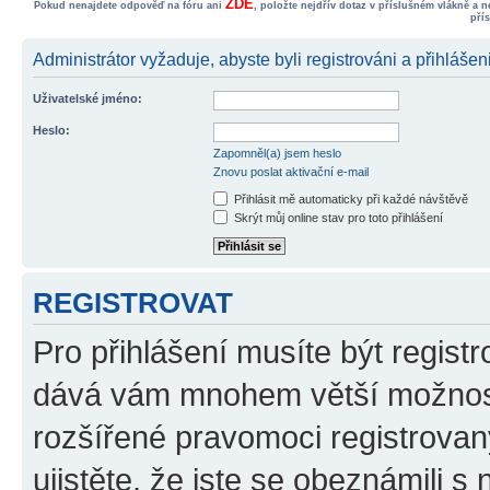
ZDE
Pokud nenajdete odpověď na fóru ani
, položte nejdřív dotaz v příslušném vlákně a 
pří
Administrátor vyžaduje, abyste byli registrováni a přihlášeni
Uživatelské jméno:
Heslo:
Zapomněl(a) jsem heslo
Znovu poslat aktivační e-mail
Přihlásit mě automaticky při každé návštěvě
Skrýt můj online stav pro toto přihlášení
REGISTROVAT
Pro přihlášení musíte být registr
dává vám mnohem větší možnosti
rozšířené pravomoci registrovan
ujistěte, že jste se obeznámili s