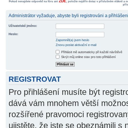
ZDE
Pokud nenajdete odpověď na fóru ani
, položte nejdřív dotaz v příslušném vlákně a 
pří
Administrátor vyžaduje, abyste byli registrováni a přihlášeni
Uživatelské jméno:
Heslo:
Zapomněl(a) jsem heslo
Znovu poslat aktivační e-mail
Přihlásit mě automaticky při každé návštěvě
Skrýt můj online stav pro toto přihlášení
REGISTROVAT
Pro přihlášení musíte být registr
dává vám mnohem větší možnosti
rozšířené pravomoci registrovan
ujistěte, že jste se obeznámili s