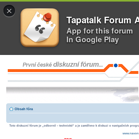
×
Tapatalk Forum 
App for this forum
In Google Play
Obsah fóra
Toto diskuzní fórum je „odborně – technické“ a je zaměřeno k diskuzi o navigačních progra
www.navon.