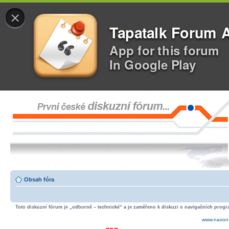
×
Tapatalk Forum 
App for this forum
In Google Play
Obsah fóra
Toto diskuzní fórum je „odborně – technické“ a je zaměřeno k diskuzi o navigačních progra
www.navon.