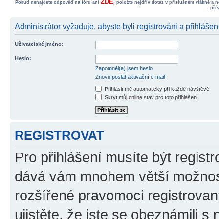
ZDE
Pokud nenajdete odpověď na fóru ani
, položte nejdřív dotaz v příslušném vlákně a 
pří
Administrátor vyžaduje, abyste byli registrováni a přihlášeni
Uživatelské jméno:
Heslo:
Zapomněl(a) jsem heslo
Znovu poslat aktivační e-mail
Přihlásit mě automaticky při každé návštěvě
Skrýt můj online stav pro toto přihlášení
REGISTROVAT
Pro přihlášení musíte být registr
dává vám mnohem větší možnosti
rozšířené pravomoci registrovan
ujistěte, že jste se obeznámili s