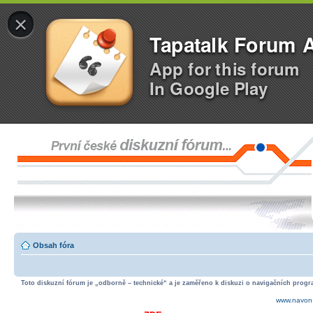
×
Tapatalk Forum 
App for this forum
In Google Play
Obsah fóra
Toto diskuzní fórum je „odborně – technické“ a je zaměřeno k diskuzi o navigačních progra
www.navon.