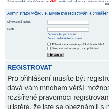
ZDE
Pokud nenajdete odpověď na fóru ani
, položte nejdřív dotaz v příslušném vlákně a 
pří
Administrátor vyžaduje, abyste byli registrováni a přihlášeni
Uživatelské jméno:
Heslo:
Zapomněl(a) jsem heslo
Znovu poslat aktivační e-mail
Přihlásit mě automaticky při každé návštěvě
Skrýt můj online stav pro toto přihlášení
REGISTROVAT
Pro přihlášení musíte být registr
dává vám mnohem větší možnosti
rozšířené pravomoci registrovan
ujistěte, že jste se obeznámili s