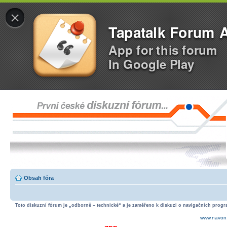
×
Tapatalk Forum 
App for this forum
In Google Play
Obsah fóra
Toto diskuzní fórum je „odborně – technické“ a je zaměřeno k diskuzi o navigačních progra
www.navon.