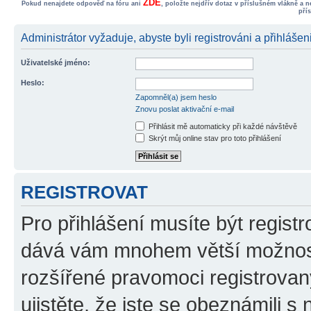
ZDE
Pokud nenajdete odpověď na fóru ani
, položte nejdřív dotaz v příslušném vlákně a 
pří
Administrátor vyžaduje, abyste byli registrováni a přihlášeni
Uživatelské jméno:
Heslo:
Zapomněl(a) jsem heslo
Znovu poslat aktivační e-mail
Přihlásit mě automaticky při každé návštěvě
Skrýt můj online stav pro toto přihlášení
REGISTROVAT
Pro přihlášení musíte být registr
dává vám mnohem větší možnosti
rozšířené pravomoci registrovan
ujistěte, že jste se obeznámili s