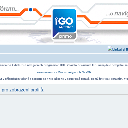
zaměřeno k diskuzi o navigačních programech IGO. V tomto diskuzním fóru nenajdete nelegální sof
www.navon.cz - Vše o navigacích NavON
taz v příslušném vlákně a neptejte se hned někoho v soukromé zprávě, pomůžete tím i ostatním. Vkl
 pro zobrazení profilů.