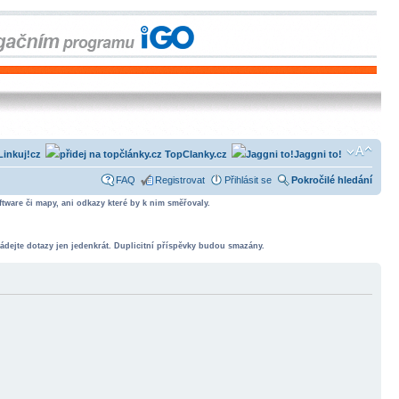
Linkuj!cz
TopClanky.cz
Jaggni to!
FAQ
Registrovat
Přihlásit se
Pokročilé hledání
tware či mapy, ani odkazy které by k nim směřovaly.
ádejte dotazy jen jedenkrát. Duplicitní příspěvky budou smazány.