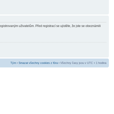
gistrovaným uživatelům. Před registrací se ujistěte, že jste se obeznámili
Tým
•
Smazat všechny cookies z fóra
• Všechny časy jsou v UTC + 1 hodina