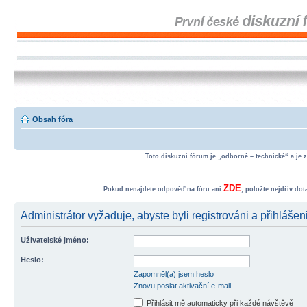
Obsah fóra
Toto diskuzní fórum je „odborně – technické“ a je 
ZDE
Pokud nenajdete odpověď na fóru ani
, položte nejdřív do
Administrátor vyžaduje, abyste byli registrováni a přihlášeni
Uživatelské jméno:
Heslo:
Zapomněl(a) jsem heslo
Znovu poslat aktivační e-mail
Přihlásit mě automaticky při každé návštěvě