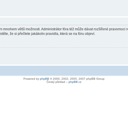
vám mnohem větší možnosti. Administrátor fóra též může dávat rozšířené pravomoci re
ěte, že si přečtete jakákoliv pravidla, která se na fóru objeví.
Powered by
phpBB
© 2000, 2002, 2005, 2007 phpBB Group
Český překlad –
phpBB.cz