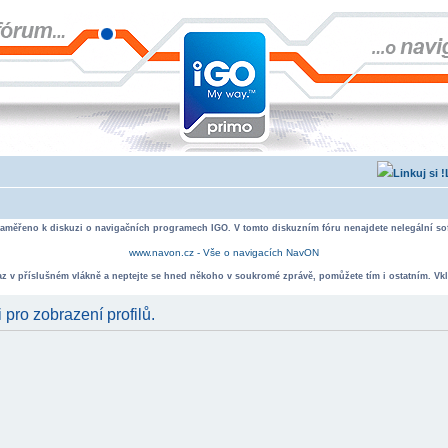
zaměřeno k diskuzi o navigačních programech IGO. V tomto diskuzním fóru nenajdete nelegální sof
www.navon.cz - Vše o navigacích NavON
taz v příslušném vlákně a neptejte se hned někoho v soukromé zprávě, pomůžete tím i ostatním. Vkl
 pro zobrazení profilů.