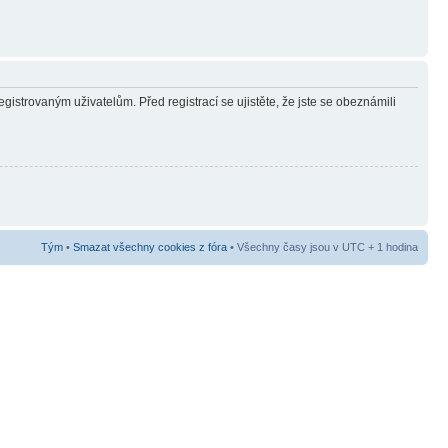
gistrovaným uživatelům. Před registrací se ujistěte, že jste se obeznámili
Tým
•
Smazat všechny cookies z fóra
• Všechny časy jsou v UTC + 1 hodina