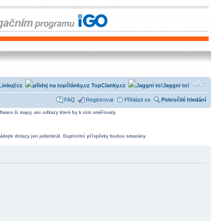
Linkuj!cz
TopClanky.cz
Jaggni to!
FAQ
Registrovat
Přihlásit se
Pokročilé hledání
tware či mapy, ani odkazy které by k nim směřovaly.
ádejte dotazy jen jedenkrát. Duplicitní příspěvky budou smazány.