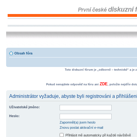
Obsah fóra
Toto diskuzní fórum je „odborně – technické“ a je 
ZDE
Pokud nenajdete odpověď na fóru ani
, položte nejdřív do
Administrátor vyžaduje, abyste byli registrováni a přihlášeni
Uživatelské jméno:
Heslo:
Zapomněl(a) jsem heslo
Znovu poslat aktivační e-mail
Přihlásit mě automaticky při každé návštěvě