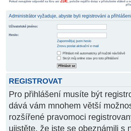
ZDE
Pokud nenajdete odpověď na fóru ani
, položte nejdřív dotaz v příslušném vlákně a 
pří
Administrátor vyžaduje, abyste byli registrováni a přihlášen
Uživatelské jméno:
Heslo:
Zapomněl(a) jsem heslo
Znovu poslat aktivační e-mail
Přihlásit mě automaticky při každé návštěvě
Skrýt můj online stav pro toto přihlášení
REGISTROVAT
Pro přihlášení musíte být registr
dává vám mnohem větší možnosti
rozšířené pravomoci registrovan
ujistěte, že jste se obeznámili s