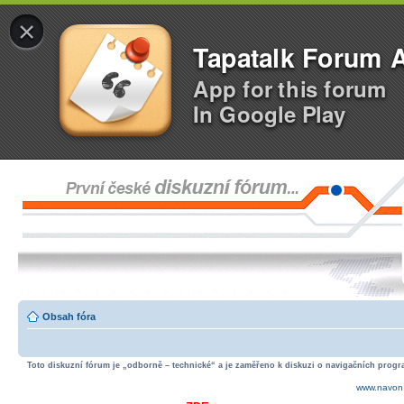
×
Tapatalk Forum 
App for this forum
In Google Play
Obsah fóra
Toto diskuzní fórum je „odborně – technické“ a je zaměřeno k diskuzi o navigačních progra
www.navon.