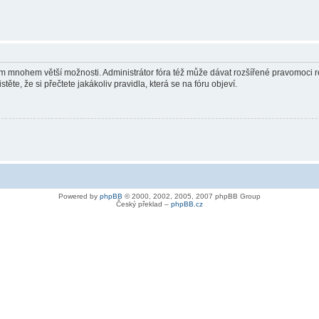
vám mnohem větší možnosti. Administrátor fóra též může dávat rozšířené pravomoci re
ěte, že si přečtete jakákoliv pravidla, která se na fóru objeví.
Powered by
phpBB
© 2000, 2002, 2005, 2007 phpBB Group
Český překlad –
phpBB.cz