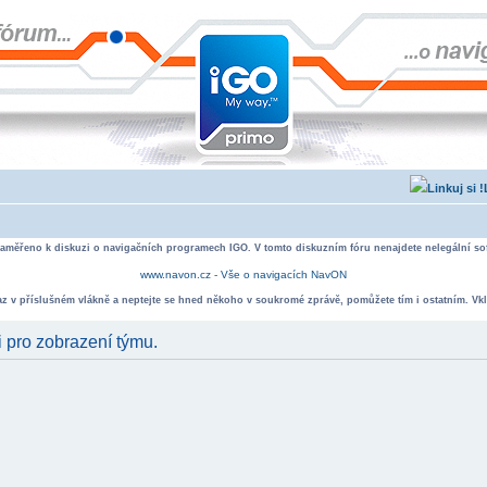
zaměřeno k diskuzi o navigačních programech IGO. V tomto diskuzním fóru nenajdete nelegální sof
www.navon.cz - Vše o navigacích NavON
taz v příslušném vlákně a neptejte se hned někoho v soukromé zprávě, pomůžete tím i ostatním. Vkl
i pro zobrazení týmu.