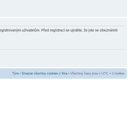
gistrovaným uživatelům. Před registrací se ujistěte, že jste se obeznámili
Tým
•
Smazat všechny cookies z fóra
• Všechny časy jsou v UTC + 1 hodina