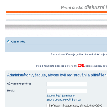
Obsah fóra
Toto diskuzní fórum je „odborně – technické“ a je 
ZDE
Pokud nenajdete odpověď na fóru ani
, položte nejdřív do
Administrátor vyžaduje, abyste byli registrováni a přihlášen
Uživatelské jméno:
Heslo:
Zapomněl(a) jsem heslo
Znovu poslat aktivační e-mail
Přihlásit mě automaticky při každé návštěvě