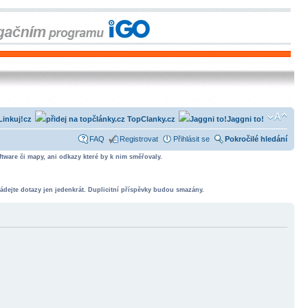
Linkuj!cz
TopClanky.cz
Jaggni to!
FAQ
Registrovat
Přihlásit se
Pokročilé hledání
tware či mapy, ani odkazy které by k nim směřovaly.
ádejte dotazy jen jedenkrát. Duplicitní příspěvky budou smazány.