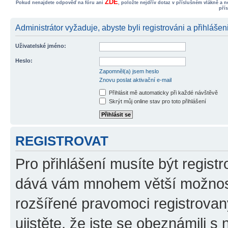
ZDE
Pokud nenajdete odpověď na fóru ani
, položte nejdřív dotaz v příslušném vlákně a 
pří
Administrátor vyžaduje, abyste byli registrováni a přihlášen
Uživatelské jméno:
Heslo:
Zapomněl(a) jsem heslo
Znovu poslat aktivační e-mail
Přihlásit mě automaticky při každé návštěvě
Skrýt můj online stav pro toto přihlášení
REGISTROVAT
Pro přihlášení musíte být registr
dává vám mnohem větší možnosti
rozšířené pravomoci registrovan
ujistěte, že jste se obeznámili s