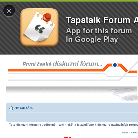
×
Tapatalk Forum 
App for this forum
In Google Play
Obsah fóra
Toto diskuzní fórum je „odborně – technické“ a je zaměřeno k diskuzi o navigačních progra
www.navon.