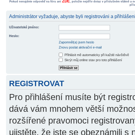
ZDE
Pokud nenajdete odpověď na fóru ani
, položte nejdřív dotaz v příslušném vlákně a 
pří
Administrátor vyžaduje, abyste byli registrováni a přihlášen
Uživatelské jméno:
Heslo:
Zapomněl(a) jsem heslo
Znovu poslat aktivační e-mail
Přihlásit mě automaticky při každé návštěvě
Skrýt můj online stav pro toto přihlášení
REGISTROVAT
Pro přihlášení musíte být registr
dává vám mnohem větší možnosti
rozšířené pravomoci registrovan
ujistěte, že jste se obeznámili s