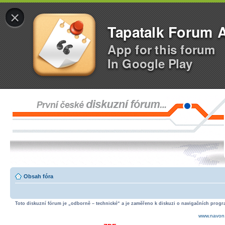
×
Tapatalk Forum 
App for this forum
In Google Play
Obsah fóra
Toto diskuzní fórum je „odborně – technické“ a je zaměřeno k diskuzi o navigačních progra
www.navon.