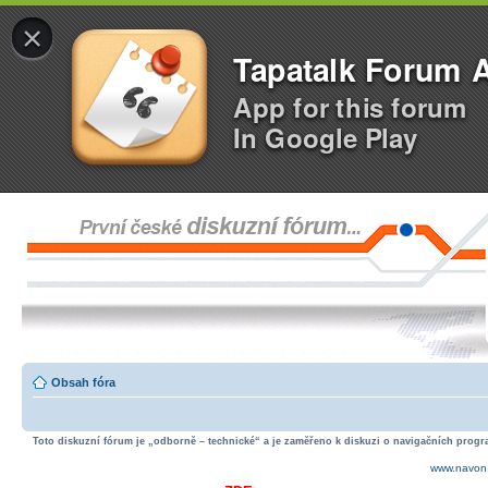
×
Tapatalk Forum 
App for this forum
In Google Play
Obsah fóra
Toto diskuzní fórum je „odborně – technické“ a je zaměřeno k diskuzi o navigačních progra
www.navon.