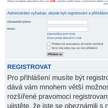
ZDE
Pokud nenajdete odpověď na fóru ani
, položte nejdřív dotaz v příslušném vlákně a 
pří
Administrátor vyžaduje, abyste byli registrováni a přihlášen
Uživatelské jméno:
Heslo:
Zapomněl(a) jsem heslo
Znovu poslat aktivační e-mail
Přihlásit mě automaticky při každé návštěvě
Skrýt můj online stav pro toto přihlášení
REGISTROVAT
Pro přihlášení musíte být registr
dává vám mnohem větší možnosti
rozšířené pravomoci registrovan
ujistěte, že jste se obeznámili s