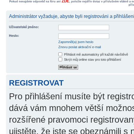
ZDE
Pokud nenajdete odpověď na fóru ani
, položte nejdřív dotaz v příslušném vlákně a 
pří
Administrátor vyžaduje, abyste byli registrováni a přihlášen
Uživatelské jméno:
Heslo:
Zapomněl(a) jsem heslo
Znovu poslat aktivační e-mail
Přihlásit mě automaticky při každé návštěvě
Skrýt můj online stav pro toto přihlášení
REGISTROVAT
Pro přihlášení musíte být registr
dává vám mnohem větší možnosti
rozšířené pravomoci registrovan
ujistěte, že jste se obeznámili s