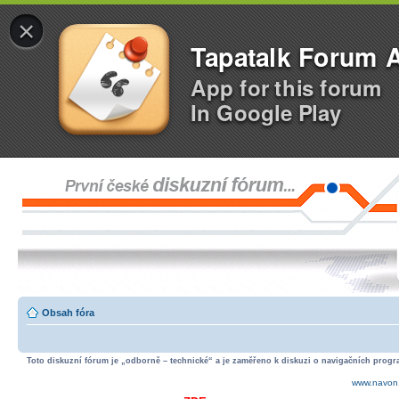
×
Tapatalk Forum 
App for this forum
In Google Play
Obsah fóra
Toto diskuzní fórum je „odborně – technické“ a je zaměřeno k diskuzi o navigačních progra
www.navon.