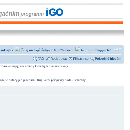
Linkuj!cz
TopClanky.cz
Jaggni to!
FAQ
Registrovat
Přihlásit se
Pokročilé hledání
tware či mapy, ani odkazy které by k nim směřovaly.
ádejte dotazy jen jedenkrát. Duplicitní příspěvky budou smazány.