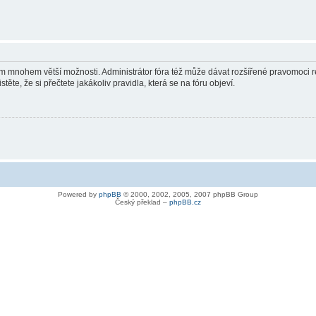
vám mnohem větší možnosti. Administrátor fóra též může dávat rozšířené pravomoci re
ěte, že si přečtete jakákoliv pravidla, která se na fóru objeví.
Powered by
phpBB
© 2000, 2002, 2005, 2007 phpBB Group
Český překlad –
phpBB.cz