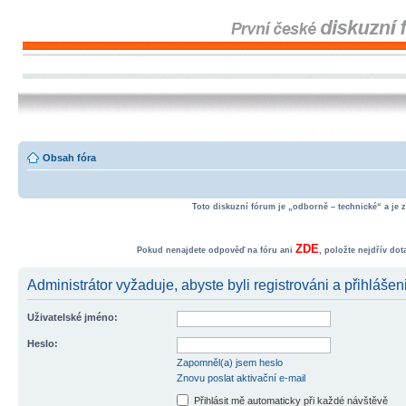
Obsah fóra
Toto diskuzní fórum je „odborně – technické“ a je 
ZDE
Pokud nenajdete odpověď na fóru ani
, položte nejdřív do
Administrátor vyžaduje, abyste byli registrováni a přihlášen
Uživatelské jméno:
Heslo:
Zapomněl(a) jsem heslo
Znovu poslat aktivační e-mail
Přihlásit mě automaticky při každé návštěvě