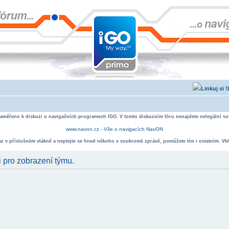
zaměřeno k diskuzi o navigačních programech IGO. V tomto diskuzním fóru nenajdete nelegální sof
www.navon.cz - Vše o navigacích NavON
taz v příslušném vlákně a neptejte se hned někoho v soukromé zprávě, pomůžete tím i ostatním. Vkl
i pro zobrazení týmu.