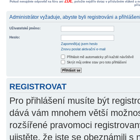
ZDE
Pokud nenajdete odpověď na fóru ani
, položte nejdřív dotaz v příslušném vlákně a 
pří
Administrátor vyžaduje, abyste byli registrováni a přihlášen
Uživatelské jméno:
Heslo:
Zapomněl(a) jsem heslo
Znovu poslat aktivační e-mail
Přihlásit mě automaticky při každé návštěvě
Skrýt můj online stav pro toto přihlášení
REGISTROVAT
Pro přihlášení musíte být registr
dává vám mnohem větší možnosti
rozšířené pravomoci registrovan
ujistěte, že jste se obeznámili s