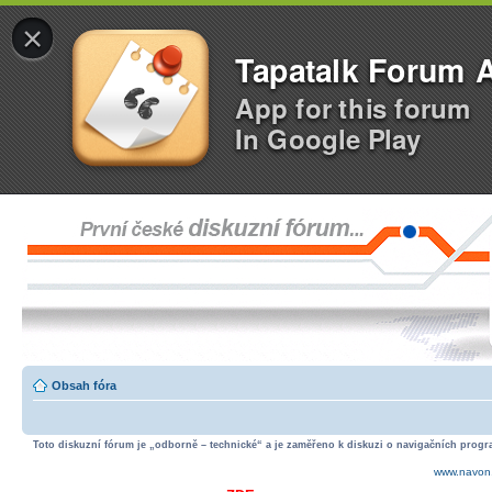
×
Tapatalk Forum 
App for this forum
In Google Play
Obsah fóra
Toto diskuzní fórum je „odborně – technické“ a je zaměřeno k diskuzi o navigačních progra
www.navon.