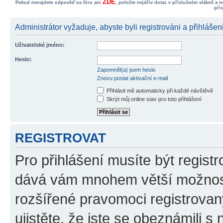
ZDE
Pokud nenajdete odpověď na fóru ani
, položte nejdřív dotaz v příslušném vlákně a 
pří
Administrátor vyžaduje, abyste byli registrováni a přihlášen
Uživatelské jméno:
Heslo:
Zapomněl(a) jsem heslo
Znovu poslat aktivační e-mail
Přihlásit mě automaticky při každé návštěvě
Skrýt můj online stav pro toto přihlášení
REGISTROVAT
Pro přihlášení musíte být registr
dává vám mnohem větší možnosti
rozšířené pravomoci registrovan
ujistěte, že jste se obeznámili s