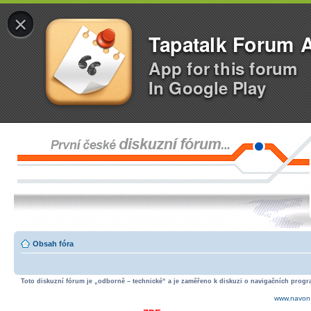
×
Tapatalk Forum 
App for this forum
In Google Play
Obsah fóra
Toto diskuzní fórum je „odborně – technické“ a je zaměřeno k diskuzi o navigačních progra
www.navon.