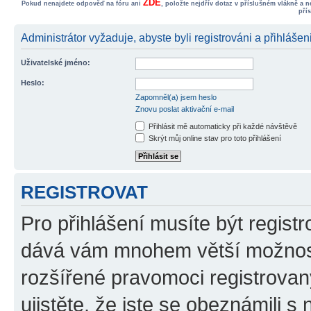
ZDE
Pokud nenajdete odpověď na fóru ani
, položte nejdřív dotaz v příslušném vlákně a 
pří
Administrátor vyžaduje, abyste byli registrováni a přihlášen
Uživatelské jméno:
Heslo:
Zapomněl(a) jsem heslo
Znovu poslat aktivační e-mail
Přihlásit mě automaticky při každé návštěvě
Skrýt můj online stav pro toto přihlášení
REGISTROVAT
Pro přihlášení musíte být registr
dává vám mnohem větší možnosti
rozšířené pravomoci registrovan
ujistěte, že jste se obeznámili s