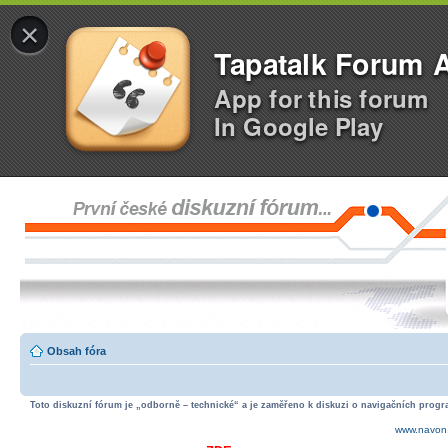
×
Tapatalk Forum 
App for this forum
In Google Play
Obsah fóra
Toto diskuzní fórum je „odborně – technické“ a je zaměřeno k diskuzi o navigačních progra
www.navon.