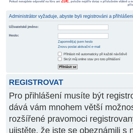
ZDE
Pokud nenajdete odpověď na fóru ani
, položte nejdřív dotaz v příslušném vlákně a 
pří
Administrátor vyžaduje, abyste byli registrováni a přihlášen
Uživatelské jméno:
Heslo:
Zapomněl(a) jsem heslo
Znovu poslat aktivační e-mail
Přihlásit mě automaticky při každé návštěvě
Skrýt můj online stav pro toto přihlášení
REGISTROVAT
Pro přihlášení musíte být registr
dává vám mnohem větší možnosti
rozšířené pravomoci registrovan
ujistěte, že jste se obeznámili s