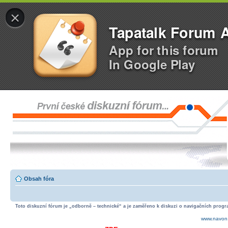
×
Tapatalk Forum 
App for this forum
In Google Play
Obsah fóra
Toto diskuzní fórum je „odborně – technické“ a je zaměřeno k diskuzi o navigačních progra
www.navon.