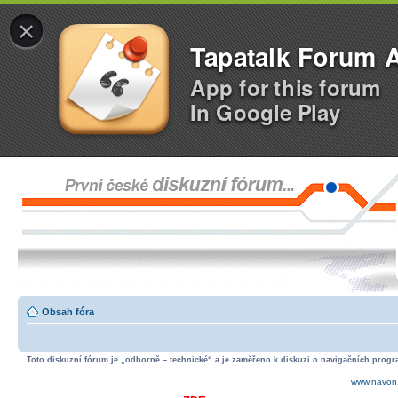
×
Tapatalk Forum 
App for this forum
In Google Play
Obsah fóra
Toto diskuzní fórum je „odborně – technické“ a je zaměřeno k diskuzi o navigačních progra
www.navon.