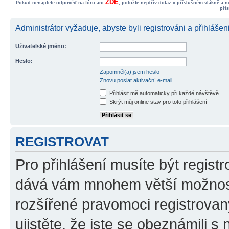
ZDE
Pokud nenajdete odpověď na fóru ani
, položte nejdřív dotaz v příslušném vlákně a 
pří
Administrátor vyžaduje, abyste byli registrováni a přihlášen
Uživatelské jméno:
Heslo:
Zapomněl(a) jsem heslo
Znovu poslat aktivační e-mail
Přihlásit mě automaticky při každé návštěvě
Skrýt můj online stav pro toto přihlášení
REGISTROVAT
Pro přihlášení musíte být registr
dává vám mnohem větší možnosti
rozšířené pravomoci registrovan
ujistěte, že jste se obeznámili s