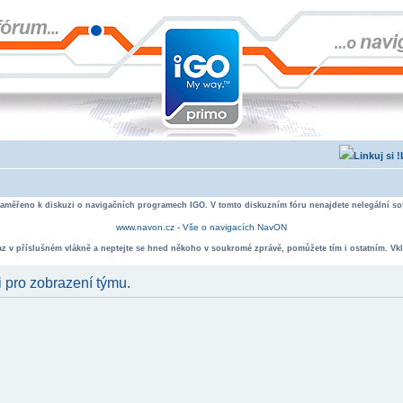
zaměřeno k diskuzi o navigačních programech IGO. V tomto diskuzním fóru nenajdete nelegální sof
www.navon.cz - Vše o navigacích NavON
taz v příslušném vlákně a neptejte se hned někoho v soukromé zprávě, pomůžete tím i ostatním. Vkl
i pro zobrazení týmu.