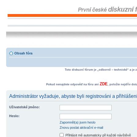
Obsah fóra
Toto diskuzní fórum je „odborně – technické“ a je 
ZDE
Pokud nenajdete odpověď na fóru ani
, položte nejdřív do
Administrátor vyžaduje, abyste byli registrováni a přihlášen
Uživatelské jméno:
Heslo:
Zapomněl(a) jsem heslo
Znovu poslat aktivační e-mail
Přihlásit mě automaticky při každé návštěvě