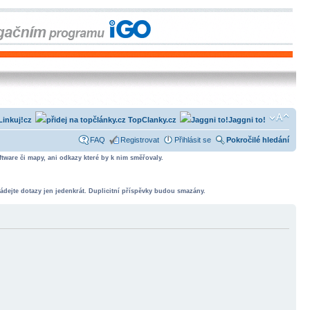
Linkuj!cz
TopClanky.cz
Jaggni to!
FAQ
Registrovat
Přihlásit se
Pokročilé hledání
tware či mapy, ani odkazy které by k nim směřovaly.
ádejte dotazy jen jedenkrát. Duplicitní příspěvky budou smazány.