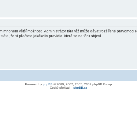
vám mnohem větší možnosti. Administrátor fóra též může dávat rozšířené pravomoci re
ěte, že si přečtete jakákoliv pravidla, která se na fóru objeví.
Powered by
phpBB
© 2000, 2002, 2005, 2007 phpBB Group
Český překlad –
phpBB.cz