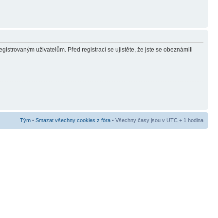
gistrovaným uživatelům. Před registrací se ujistěte, že jste se obeznámili
Tým
•
Smazat všechny cookies z fóra
• Všechny časy jsou v UTC + 1 hodina