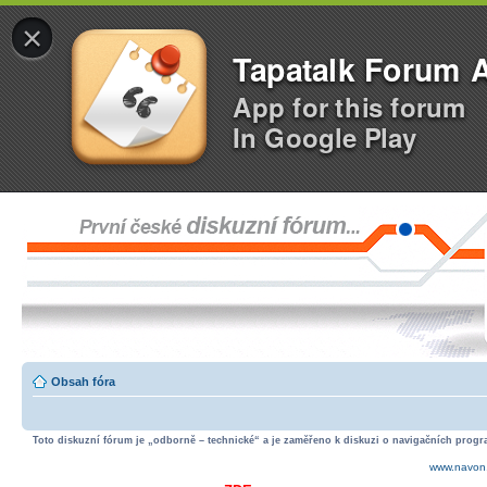
×
Tapatalk Forum 
App for this forum
In Google Play
Obsah fóra
Toto diskuzní fórum je „odborně – technické“ a je zaměřeno k diskuzi o navigačních progra
www.navon.