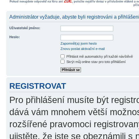
ZDE
Pokud nenajdete odpověď na fóru ani
, položte nejdřív dotaz v příslušném vlákně a 
pří
Administrátor vyžaduje, abyste byli registrováni a přihlášen
Uživatelské jméno:
Heslo:
Zapomněl(a) jsem heslo
Znovu poslat aktivační e-mail
Přihlásit mě automaticky při každé návštěvě
Skrýt můj online stav pro toto přihlášení
REGISTROVAT
Pro přihlášení musíte být registr
dává vám mnohem větší možnosti
rozšířené pravomoci registrovan
ujistěte, že jste se obeznámili s