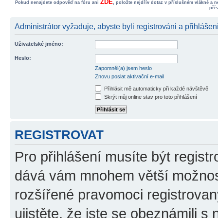
ZDE
Pokud nenajdete odpověď na fóru ani
, položte nejdřív dotaz v příslušném vlákně a 
pří
Administrátor vyžaduje, abyste byli registrováni a přihlášen
Uživatelské jméno:
Heslo:
Zapomněl(a) jsem heslo
Znovu poslat aktivační e-mail
Přihlásit mě automaticky při každé návštěvě
Skrýt můj online stav pro toto přihlášení
REGISTROVAT
Pro přihlášení musíte být registr
dává vám mnohem větší možnosti
rozšířené pravomoci registrovan
ujistěte, že jste se obeznámili s