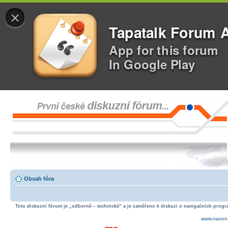
×
Tapatalk Forum 
App for this forum
In Google Play
Obsah fóra
Toto diskuzní fórum je „odborně – technické“ a je zaměřeno k diskuzi o navigačních progra
www.navon.