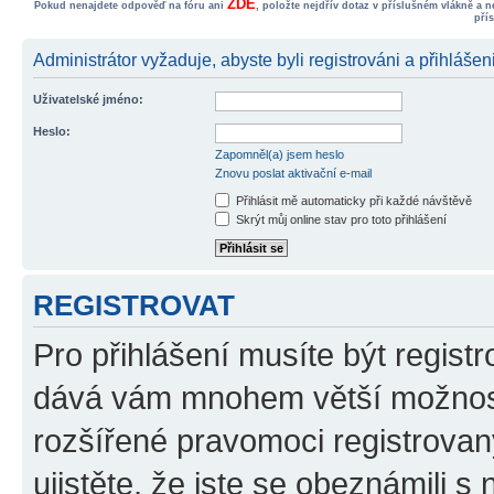
ZDE
Pokud nenajdete odpověď na fóru ani
, položte nejdřív dotaz v příslušném vlákně a 
pří
Administrátor vyžaduje, abyste byli registrováni a přihlášen
Uživatelské jméno:
Heslo:
Zapomněl(a) jsem heslo
Znovu poslat aktivační e-mail
Přihlásit mě automaticky při každé návštěvě
Skrýt můj online stav pro toto přihlášení
REGISTROVAT
Pro přihlášení musíte být registr
dává vám mnohem větší možnosti
rozšířené pravomoci registrovan
ujistěte, že jste se obeznámili s