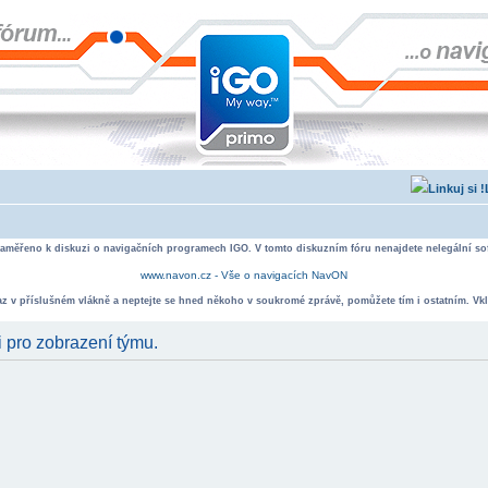
zaměřeno k diskuzi o navigačních programech IGO. V tomto diskuzním fóru nenajdete nelegální sof
www.navon.cz - Vše o navigacích NavON
taz v příslušném vlákně a neptejte se hned někoho v soukromé zprávě, pomůžete tím i ostatním. Vkl
i pro zobrazení týmu.