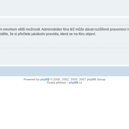
vám mnohem větší možnosti. Administrátor fóra též může dávat rozšířené pravomoci re
ěte, že si přečtete jakákoliv pravidla, která se na fóru objeví.
Powered by
phpBB
© 2000, 2002, 2005, 2007 phpBB Group
Český překlad –
phpBB.cz