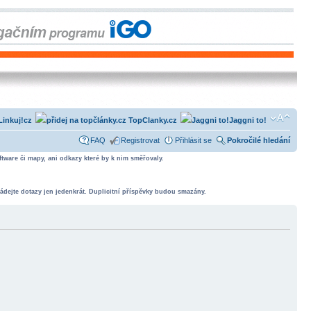
Linkuj!cz
TopClanky.cz
Jaggni to!
FAQ
Registrovat
Přihlásit se
Pokročilé hledání
tware či mapy, ani odkazy které by k nim směřovaly.
ádejte dotazy jen jedenkrát. Duplicitní příspěvky budou smazány.