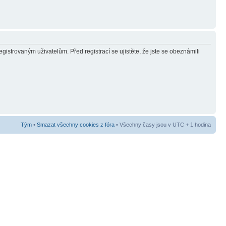
gistrovaným uživatelům. Před registrací se ujistěte, že jste se obeznámili
Tým
•
Smazat všechny cookies z fóra
• Všechny časy jsou v UTC + 1 hodina