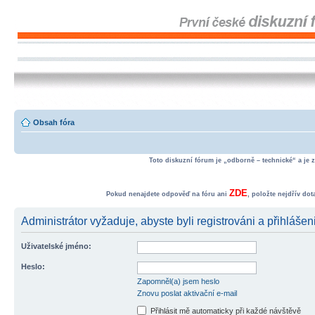
Obsah fóra
Toto diskuzní fórum je „odborně – technické“ a je 
ZDE
Pokud nenajdete odpověď na fóru ani
, položte nejdřív do
Administrátor vyžaduje, abyste byli registrováni a přihlášen
Uživatelské jméno:
Heslo:
Zapomněl(a) jsem heslo
Znovu poslat aktivační e-mail
Přihlásit mě automaticky při každé návštěvě