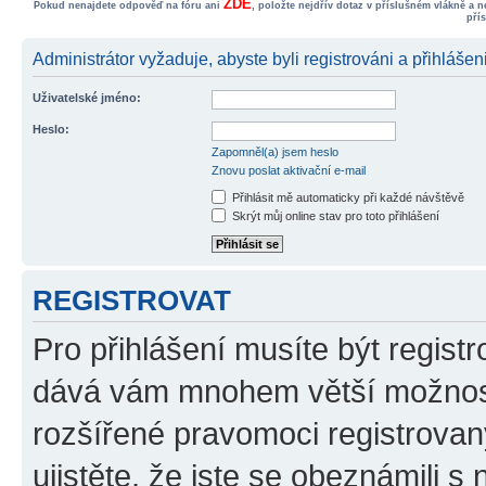
ZDE
Pokud nenajdete odpověď na fóru ani
, položte nejdřív dotaz v příslušném vlákně a 
pří
Administrátor vyžaduje, abyste byli registrováni a přihlášen
Uživatelské jméno:
Heslo:
Zapomněl(a) jsem heslo
Znovu poslat aktivační e-mail
Přihlásit mě automaticky při každé návštěvě
Skrýt můj online stav pro toto přihlášení
REGISTROVAT
Pro přihlášení musíte být registr
dává vám mnohem větší možnosti
rozšířené pravomoci registrovan
ujistěte, že jste se obeznámili s