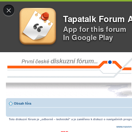
×
Tapatalk Forum 
App for this forum
In Google Play
Obsah fóra
Toto diskuzní fórum je „odborně – technické“ a je zaměřeno k diskuzi o navigačních progra
www.navon.