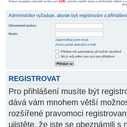
ZDE
Pokud nenajdete odpověď na fóru ani
, položte nejdřív dotaz v příslušném vlákně a 
pří
Administrátor vyžaduje, abyste byli registrováni a přihlášen
Uživatelské jméno:
Heslo:
Zapomněl(a) jsem heslo
Znovu poslat aktivační e-mail
Přihlásit mě automaticky při každé návštěvě
Skrýt můj online stav pro toto přihlášení
REGISTROVAT
Pro přihlášení musíte být registr
dává vám mnohem větší možnosti
rozšířené pravomoci registrovan
ujistěte, že jste se obeznámili s