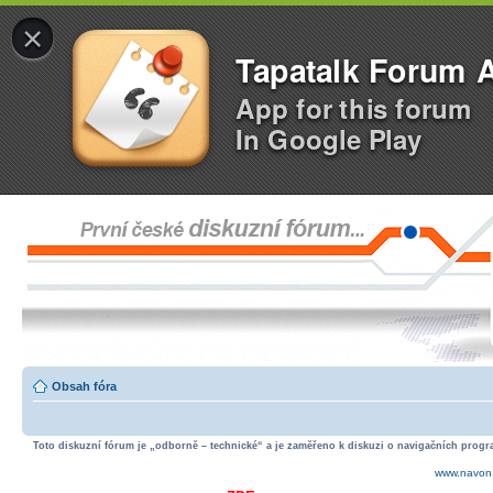
×
Tapatalk Forum 
App for this forum
In Google Play
Obsah fóra
Toto diskuzní fórum je „odborně – technické“ a je zaměřeno k diskuzi o navigačních progra
www.navon.