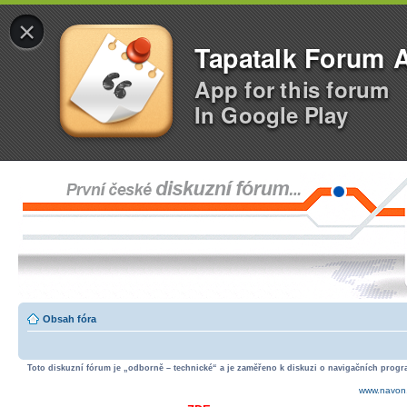
×
Tapatalk Forum 
App for this forum
In Google Play
Obsah fóra
Toto diskuzní fórum je „odborně – technické“ a je zaměřeno k diskuzi o navigačních progra
www.navon.