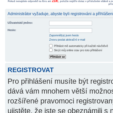
ZDE
Pokud nenajdete odpověď na fóru ani
, položte nejdřív dotaz v příslušném vlákně a 
pří
Administrátor vyžaduje, abyste byli registrováni a přihlášen
Uživatelské jméno:
Heslo:
Zapomněl(a) jsem heslo
Znovu poslat aktivační e-mail
Přihlásit mě automaticky při každé návštěvě
Skrýt můj online stav pro toto přihlášení
REGISTROVAT
Pro přihlášení musíte být registr
dává vám mnohem větší možnosti
rozšířené pravomoci registrovan
ujistěte, že jste se obeznámili s