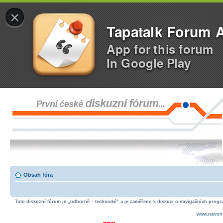
×
Tapatalk Forum 
App for this forum
In Google Play
Obsah fóra
Toto diskuzní fórum je „odborně – technické“ a je zaměřeno k diskuzi o navigačních progra
www.navon.