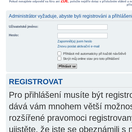
ZDE
Pokud nenajdete odpověď na fóru ani
, položte nejdřív dotaz v příslušném vlákně a 
pří
Administrátor vyžaduje, abyste byli registrováni a přihlášen
Uživatelské jméno:
Heslo:
Zapomněl(a) jsem heslo
Znovu poslat aktivační e-mail
Přihlásit mě automaticky při každé návštěvě
Skrýt můj online stav pro toto přihlášení
REGISTROVAT
Pro přihlášení musíte být registr
dává vám mnohem větší možnosti
rozšířené pravomoci registrovan
ujistěte, že jste se obeznámili s